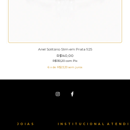
Anel Solitário Slim em Prata 925
R$140,00
R$130,20
com
Pix
6
x de
R$23,33
sem juros
JOIAS
INSTITUCIONAL
ATEND