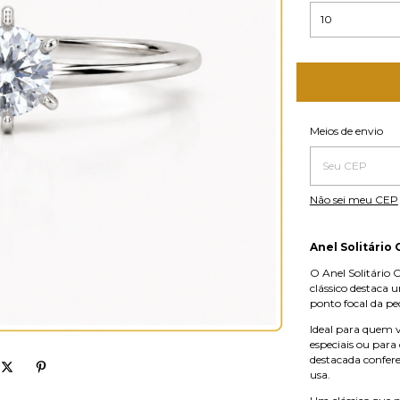
Entregas para o 
Meios de envio
Não sei meu CEP
Anel Solitário
O Anel Solitário 
clássico destaca 
ponto focal da pe
Ideal para quem va
especiais ou para
destacada confer
usa.