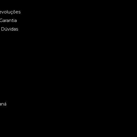
evoluções
 Garantia
 Dúvidas
aná