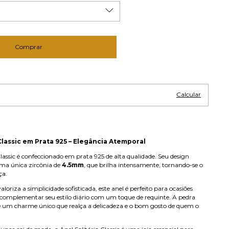
Alterar CEP
CEP:
Calcular
 Classic em Prata 925 – Elegância Atemporal
Classic é confeccionado em prata 925 de alta qualidade. Seu design
uma única zircônia de
4.5mm
, que brilha intensamente, tornando-se o
ça.
loriza a simplicidade sofisticada, este anel é perfeito para ocasiões
 complementar seu estilo diário com um toque de requinte. A pedra
e um charme único que realça a delicadeza e o bom gosto de quem o