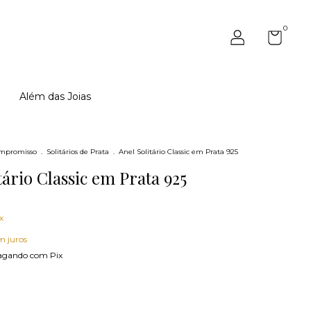
0
Além das Joias
mpromisso
.
Solitários de Prata
.
Anel Solitário Classic em Prata 925
tário Classic em Prata 925
x
m juros
gando com Pix