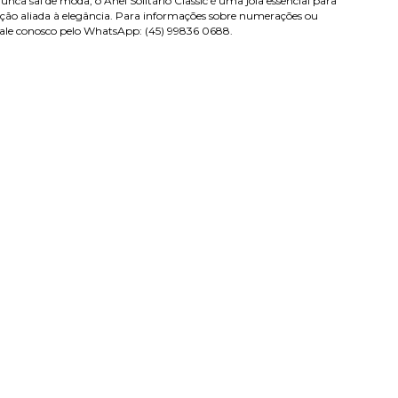
unca sai de moda, o Anel Solitário Classic é uma joia essencial para
ção aliada à elegância. Para informações sobre numerações ou
fale conosco pelo WhatsApp: (45) 99836 0688.