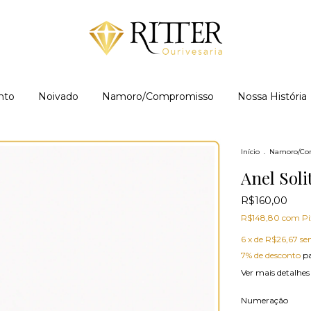
nto
Noivado
Namoro/Compromisso
Nossa História
Início
.
Namoro/Co
Anel Soli
R$160,00
R$148,80
com
Pi
6
x de
R$26,67
se
7% de desconto
pa
Ver mais detalhes
Numeração