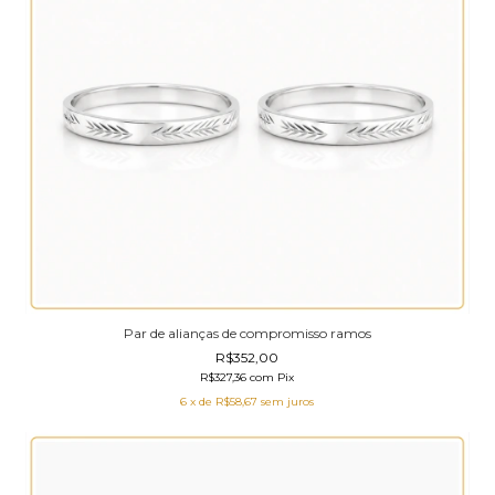
Par de alianças de compromisso ramos
R$352,00
R$327,36
com
Pix
6
x de
R$58,67
sem juros