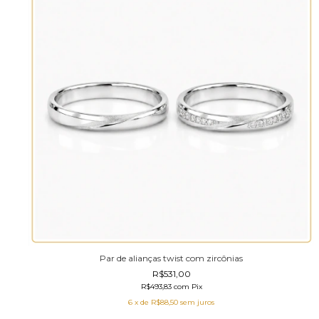
Par de alianças twist com zircônias
R$531,00
R$493,83
com
Pix
6
x de
R$88,50
sem juros