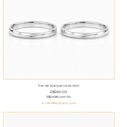
Par de alianças twist slim
R$260,00
R$241,80
com
Pix
6
x de
R$43,33
sem juros