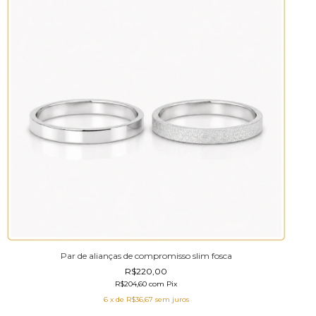
Par de alianças de compromisso slim fosca
R$220,00
R$204,60
com
Pix
6
x de
R$36,67
sem juros