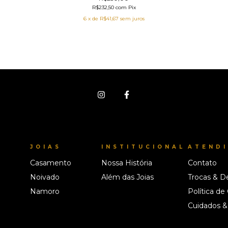
R$232,50
com
Pix
6
x de
R$41,67
sem juros
JOIAS
INSTITUCIONAL
ATEND
Casamento
Nossa História
Contato
Noivado
Além das Joias
Trocas & D
Namoro
Política de
Cuidados &