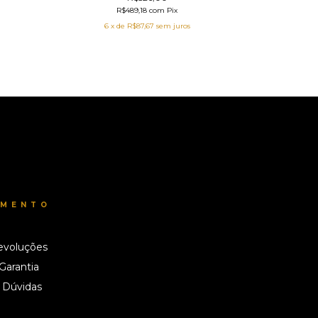
R$489,18
com
Pix
6
x de
R$87,67
sem juros
IMENTO
evoluções
 Garantia
 Dúvidas