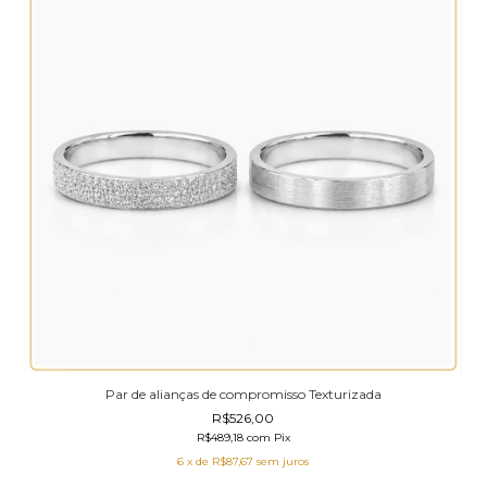
Par de alianças de compromisso Texturizada
R$526,00
R$489,18
com
Pix
6
x de
R$87,67
sem juros