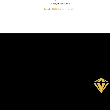
R$489,18
com
Pix
6
x de
R$87,67
sem juros