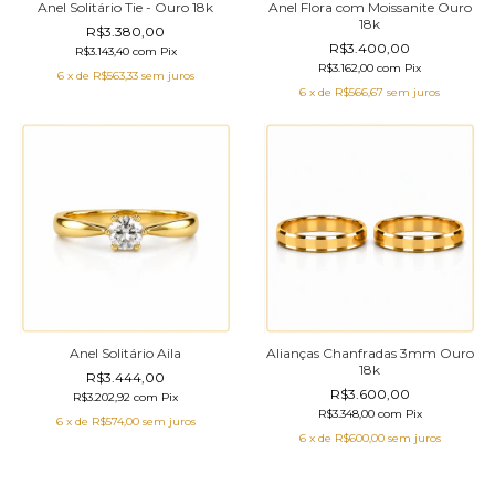
Anel Solitário Tie - Ouro 18k
Anel Flora com Moissanite Ouro
18k
R$3.380,00
R$3.400,00
R$3.143,40
com
Pix
R$3.162,00
com
Pix
6
x de
R$563,33
sem juros
6
x de
R$566,67
sem juros
Anel Solitário Aila
Alianças Chanfradas 3mm Ouro
18k
R$3.444,00
R$3.600,00
R$3.202,92
com
Pix
R$3.348,00
com
Pix
6
x de
R$574,00
sem juros
6
x de
R$600,00
sem juros