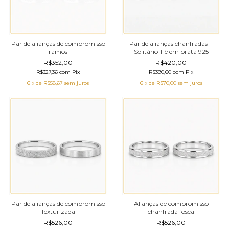
Par de alianças de compromisso
Par de alianças chanfradas +
ramos
Solitário Tiê em prata 925
R$352,00
R$420,00
R$327,36
com
Pix
R$390,60
com
Pix
6
x de
R$58,67
sem juros
6
x de
R$70,00
sem juros
Par de alianças de compromisso
Alianças de compromisso
Texturizada
chanfrada fosca
R$526,00
R$526,00