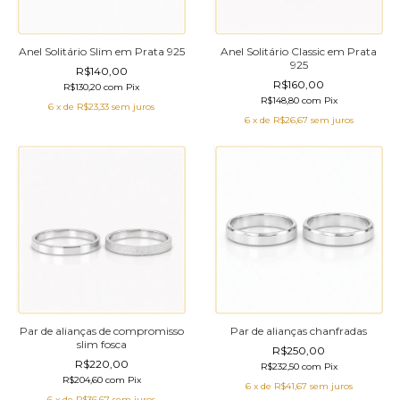
Anel Solitário Slim em Prata 925
Anel Solitário Classic em Prata
925
R$140,00
R$160,00
R$130,20
com
Pix
R$148,80
com
Pix
6
x de
R$23,33
sem juros
6
x de
R$26,67
sem juros
Par de alianças de compromisso
Par de alianças chanfradas
slim fosca
R$250,00
R$220,00
R$232,50
com
Pix
R$204,60
com
Pix
6
x de
R$41,67
sem juros
6
x de
R$36,67
sem juros