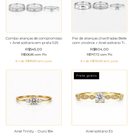
Combo alianças de compromisso
Par de alianças chanfradas Belle
+ Anel solitário em prata 925
com zircônia + Anel solitário Tiê
em prata 925
R$545,00
R$804,00
R$506,85
com
Pix
R$747,72
com
Pix
6
x de
R$90,83
sem juros
6
x de
R$134,00
sem juros
Frete grátis
Anel Trinity - Ouro 18k
Anel solitário Eli