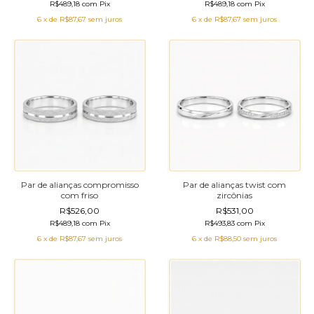
R$489,18
com
Pix
R$489,18
com
Pix
6
x de
R$87,67
sem juros
6
x de
R$87,67
sem juros
Par de alianças compromisso
Par de alianças twist com
com friso
zircônias
R$526,00
R$531,00
R$489,18
com
Pix
R$493,83
com
Pix
6
x de
R$87,67
sem juros
6
x de
R$88,50
sem juros