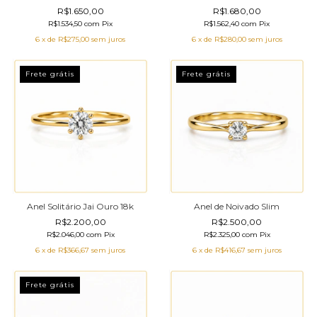
R$1.650,00
R$1.680,00
R$1.534,50
com
Pix
R$1.562,40
com
Pix
6
x de
R$275,00
sem juros
6
x de
R$280,00
sem juros
Frete grátis
Frete grátis
Anel Solitário Jai Ouro 18k
Anel de Noivado Slim
R$2.200,00
R$2.500,00
R$2.046,00
com
Pix
R$2.325,00
com
Pix
6
x de
R$366,67
sem juros
6
x de
R$416,67
sem juros
Frete grátis