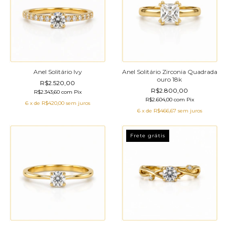
Anel Solitário Ivy
Anel Solitário Zirconia Quadrada
ouro 18k
R$2.520,00
R$2.800,00
R$2.343,60
com
Pix
R$2.604,00
com
Pix
6
x de
R$420,00
sem juros
6
x de
R$466,67
sem juros
Frete grátis