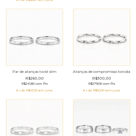
Par de alianças twist slim
Alianças de compromisso torcida
R$260,00
R$300,00
R$241,80
com
Pix
R$279,00
com
Pix
6
x de
R$43,33
sem juros
6
x de
R$50,00
sem juros